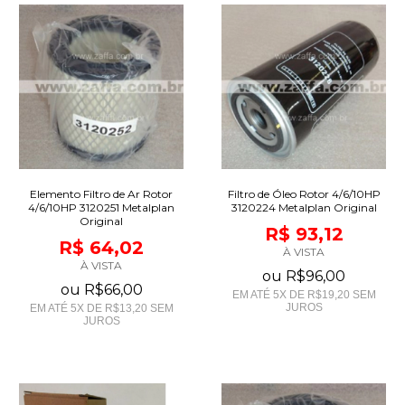
Elemento Filtro de Ar Rotor
Filtro de Óleo Rotor 4/6/10HP
4/6/10HP 3120251 Metalplan
3120224 Metalplan Original
Original
R$ 93,12
R$ 64,02
À VISTA
À VISTA
ou
R$96,00
ou
R$66,00
EM ATÉ
5
X DE
R$19,20
SEM
JUROS
EM ATÉ
5
X DE
R$13,20
SEM
JUROS