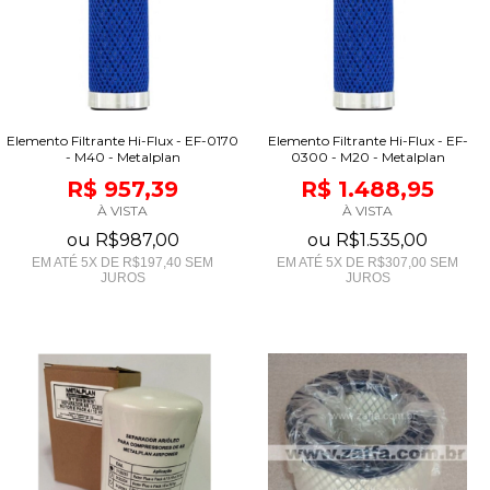
Elemento Filtrante Hi-Flux - EF-0170
Elemento Filtrante Hi-Flux - EF-
- M40 - Metalplan
0300 - M20 - Metalplan
R$ 957,39
R$ 1.488,95
À VISTA
À VISTA
ou
R$987,00
ou
R$1.535,00
EM ATÉ
5
X DE
R$197,40
SEM
EM ATÉ
5
X DE
R$307,00
SEM
JUROS
JUROS