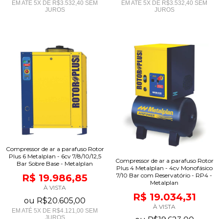
EM ATÉ
5
X DE
R$3.532,40
SEM
EM ATÉ
5
X DE
R$3.532,40
SEM
JUROS
JUROS
Compressor de ar a parafuso Rotor
Plus 6 Metalplan - 6cv 7/8/10/12,5
Compressor de ar a parafuso Rotor
Bar Sobre Base - Metalplan
Plus 4 Metalplan - 4cv Monofásico
7/10 Bar com Reservatório - RP4 -
R$ 19.986,85
Metalplan
À VISTA
R$ 19.034,31
ou
R$20.605,00
À VISTA
EM ATÉ
5
X DE
R$4.121,00
SEM
JUROS