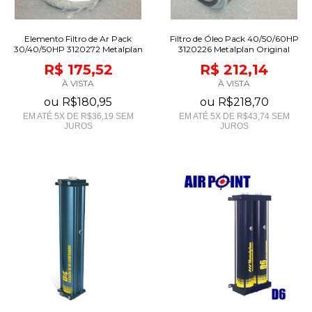
Elemento Filtro de Ar Pack
Filtro de Óleo Pack 40/50/60HP
30/40/50HP 3120272 Metalplan
3120226 Metalplan Original
R$ 175,52
R$ 212,14
À VISTA
À VISTA
ou
R$180,95
ou
R$218,70
EM ATÉ
5
X DE
R$36,19
SEM
EM ATÉ
5
X DE
R$43,74
SEM
JUROS
JUROS