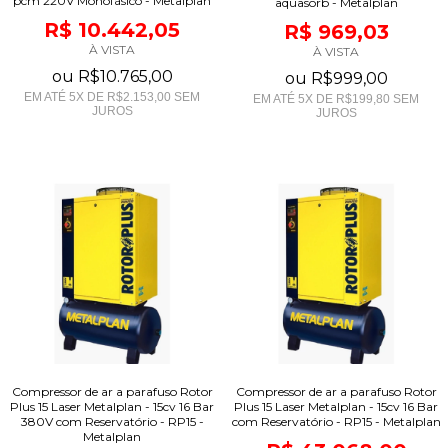
pcm 220V Monofásico - Metalplan
aquasorb - Metalplan
R$ 10.442,05
R$ 969,03
À VISTA
À VISTA
ou
R$10.765,00
ou
R$999,00
EM ATÉ
5
X DE
R$2.153,00
SEM
EM ATÉ
5
X DE
R$199,80
SEM
JUROS
JUROS
Compressor de ar a parafuso Rotor
Compressor de ar a parafuso Rotor
Plus 15 Laser Metalplan - 15cv 16 Bar
Plus 15 Laser Metalplan - 15cv 16 Bar
380V com Reservatório - RP15 -
com Reservatório - RP15 - Metalplan
Metalplan