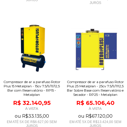
JUROS
Compressor de ar a parafuso Rotor
Compressor de ar a parafuso Rotor
Plus 15 Metalplan - 15cv 7.5/9/11/12,5
Plus 25 Metalplan - 25cv 7.5/9/1112,5
Bar com Reservatório - RP15 -
Bar Sobre Base com Reservatório e
Metalplan
Secador - RP25 - Metalplan
R$ 32.140,95
R$ 65.106,40
À VISTA
À VISTA
ou
R$33.135,00
ou
R$67.120,00
EM ATÉ
5
X DE
R$6.627,00
SEM
EM ATÉ
5
X DE
R$13.424,00
SEM
JUROS
JUROS