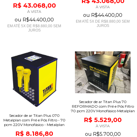
R$ 43.068,00
R$ 43.068,00
À VISTA
À VISTA
ou
R$44.400,00
ou
R$44.400,00
EM ATÉ
5
X DE
R$8.880,00
SEM
JUROS
EM ATÉ
5
X DE
R$8.880,00
SEM
JUROS
Secador de ar Titan Plus 70
REFORMADO com Pré e Pós Filtro
70 pcm 220V Monofásico Metalplan
Secador de ar Titan Plus 070
R$ 5.529,00
Metalplan com Pré e Pós Filtro - 70
pcm 220V Monofásico - Metalplan
À VISTA
R$ 8.186,80
ou
R$5.700,00