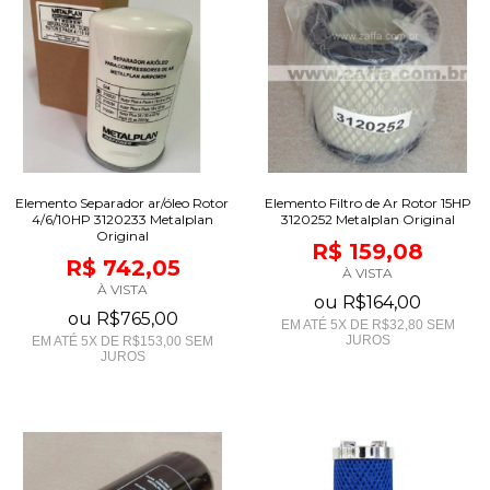
Elemento Separador ar/óleo Rotor
Elemento Filtro de Ar Rotor 15HP
4/6/10HP 3120233 Metalplan
3120252 Metalplan Original
Original
R$ 159,08
R$ 742,05
À VISTA
À VISTA
ou
R$164,00
ou
R$765,00
EM ATÉ
5
X DE
R$32,80
SEM
JUROS
EM ATÉ
5
X DE
R$153,00
SEM
JUROS