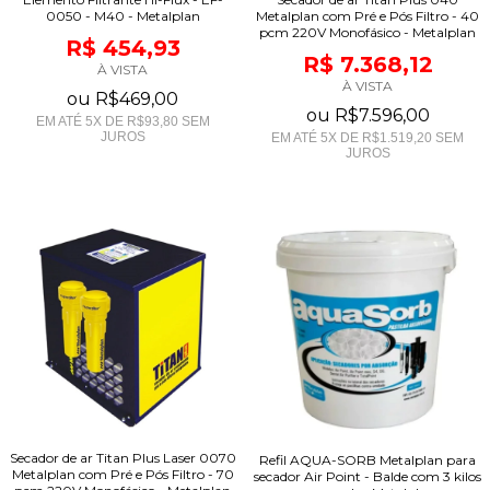
0050 - M40 - Metalplan
Metalplan com Pré e Pós Filtro - 40
pcm 220V Monofásico - Metalplan
R$ 454,93
R$ 7.368,12
À VISTA
À VISTA
ou
R$469,00
ou
R$7.596,00
EM ATÉ
5
X DE
R$93,80
SEM
JUROS
EM ATÉ
5
X DE
R$1.519,20
SEM
JUROS
Secador de ar Titan Plus Laser 0070
Refil AQUA-SORB Metalplan para
Metalplan com Pré e Pós Filtro - 70
secador Air Point - Balde com 3 kilos