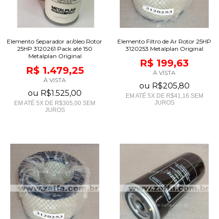
Elemento Separador ar/óleo Rotor
Elemento Filtro de Ar Rotor 25HP
25HP 3120261 Pack até 150
3120253 Metalplan Original
Metalplan Original
R$ 199,63
R$ 1.479,25
À VISTA
À VISTA
ou
R$205,80
ou
R$1.525,00
EM ATÉ
5
X DE
R$41,16
SEM
JUROS
EM ATÉ
5
X DE
R$305,00
SEM
JUROS