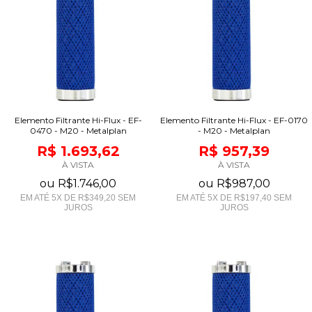
Elemento Filtrante Hi-Flux - EF-
Elemento Filtrante Hi-Flux - EF-0170
0470 - M20 - Metalplan
- M20 - Metalplan
R$ 1.693,62
R$ 957,39
À VISTA
À VISTA
ou
R$1.746,00
ou
R$987,00
EM ATÉ
5
X DE
R$349,20
SEM
EM ATÉ
5
X DE
R$197,40
SEM
JUROS
JUROS