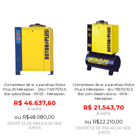
Compressor de ar a parafuso Rotor
Compressor de ar a parafuso Rotor
Plus 25 Metalplan - 25cv 7.5/9/11/12,5
Plus 6 Metalplan - 6cv 7/8/10/12,5
Bar sobre Base - RP25 - Metalplan
Bar com Reservatório - RP6 -
Metalplan
R$ 46.637,60
R$ 21.543,70
À VISTA
À VISTA
ou
R$48.080,00
ou
R$22.210,00
EM ATÉ
5
X DE
R$9.616,00
SEM
JUROS
EM ATÉ
5
X DE
R$4.442,00
SEM
JUROS