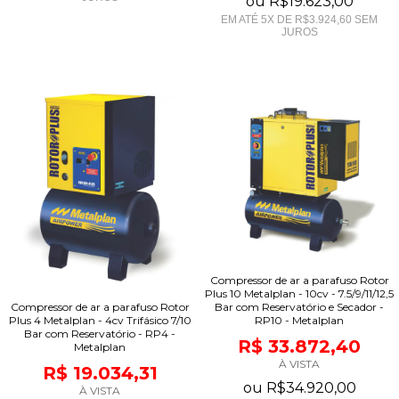
ou
R$19.623,00
EM ATÉ
5
X DE
R$3.924,60
SEM
JUROS
Compressor de ar a parafuso Rotor
Plus 10 Metalplan - 10cv - 7.5/9/11/12,5
Compressor de ar a parafuso Rotor
Bar com Reservatório e Secador -
Plus 4 Metalplan - 4cv Trifásico 7/10
RP10 - Metalplan
Bar com Reservatório - RP4 -
R$ 33.872,40
Metalplan
À VISTA
R$ 19.034,31
ou
R$34.920,00
À VISTA