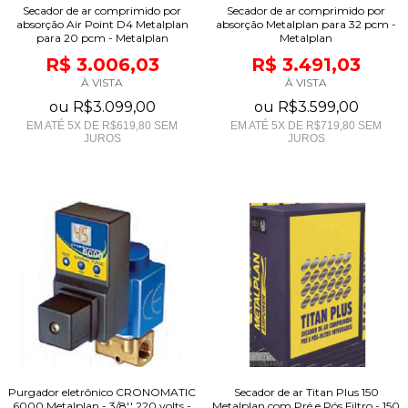
Secador de ar comprimido por
Secador de ar comprimido por
absorção Air Point D4 Metalplan
absorção Metalplan para 32 pcm -
para 20 pcm - Metalplan
Metalplan
R$ 3.006,03
R$ 3.491,03
À VISTA
À VISTA
ou
R$3.099,00
ou
R$3.599,00
EM ATÉ
5
X DE
R$619,80
SEM
EM ATÉ
5
X DE
R$719,80
SEM
JUROS
JUROS
Purgador eletrônico CRONOMATIC
Secador de ar Titan Plus 150
6000 Metalplan - 3/8'' 220 volts -
Metalplan com Pré e Pós Filtro - 150