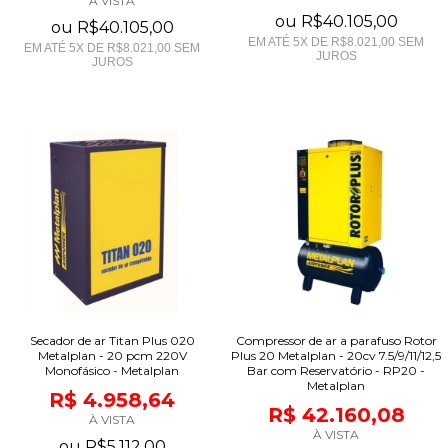
À VISTA
ou
R$40.105,00
ou
R$40.105,00
EM ATÉ
5
X DE
R$8.021,00
SEM
EM ATÉ
5
X DE
R$8.021,00
SEM
JUROS
JUROS
Secador de ar Titan Plus 020
Compressor de ar a parafuso Rotor
Metalplan - 20 pcm 220V
Plus 20 Metalplan - 20cv 7.5/9/11/12,5
Monofásico - Metalplan
Bar com Reservatório - RP20 -
Metalplan
R$ 4.958,64
R$ 42.160,08
À VISTA
À VISTA
ou
R$5.112,00