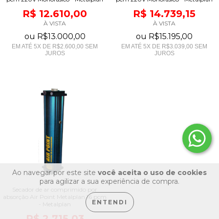
R$ 12.610,00
R$ 14.739,15
À VISTA
À VISTA
ou
R$13.000,00
ou
R$15.195,00
EM ATÉ
5
X DE
R$2.600,00
SEM
EM ATÉ
5
X DE
R$3.039,00
SEM
JUROS
JUROS
Ao navegar por este site
você aceita o uso de cookies
para agilizar a sua experiência de compra.
Secador de ar comprimido por
absorção Air Point Metalplan 16 pcm
ENTENDI
- Metalplan
R$ 2.715,03