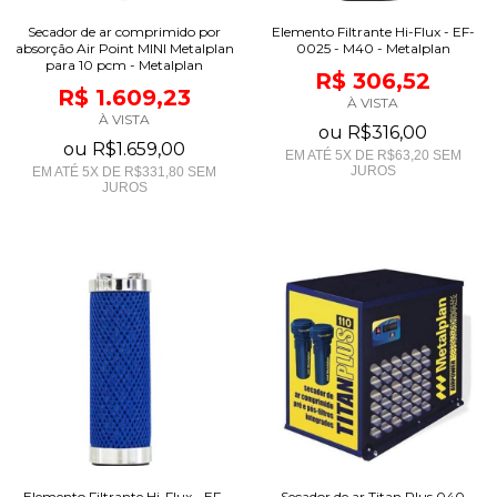
Secador de ar comprimido por
Elemento Filtrante Hi-Flux - EF-
absorção Air Point MINI Metalplan
0025 - M40 - Metalplan
para 10 pcm - Metalplan
R$ 306,52
R$ 1.609,23
À VISTA
À VISTA
ou
R$316,00
ou
R$1.659,00
EM ATÉ
5
X DE
R$63,20
SEM
JUROS
EM ATÉ
5
X DE
R$331,80
SEM
JUROS
Elemento Filtrante Hi-Flux - EF-
Secador de ar Titan Plus 040