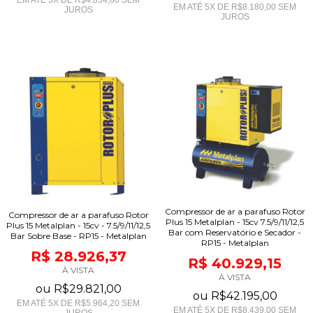
EM ATÉ
5
X DE
R$8.180,00
SEM
JUROS
JUROS
Compressor de ar a parafuso Rotor
Compressor de ar a parafuso Rotor
Plus 15 Metalplan - 15cv 7.5/9/11/12,5
Plus 15 Metalplan - 15cv - 7.5/9/11/12,5
Bar com Reservatório e Secador -
Bar Sobre Base - RP15 - Metalplan
RP15 - Metalplan
R$ 28.926,37
R$ 40.929,15
À VISTA
À VISTA
ou
R$29.821,00
ou
R$42.195,00
EM ATÉ
5
X DE
R$5.964,20
SEM
EM ATÉ
5
X DE
R$8.439,00
SEM
JUROS