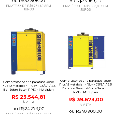
ou
R$33.808,00
ou
R$26.969,00
EM ATÉ
5
X DE
R$6.761,60
SEM
EM ATÉ
5
X DE
R$5.393,80
SEM
JUROS
JUROS
Compressor de ar a parafuso Rotor
Compressor de ar a parafuso Rotor
Plus 15 Metalplan - 15cv - 7.5/9/11/12,5
Plus 10 Metalplan - 10cv - 7.5/9/11/12,5
Bar com Reservatório e Secador
Bar Sobre Base - RP10 - Metalplan
RP15 - Metalplan
R$ 23.544,81
R$ 39.673,00
À VISTA
À VISTA
ou
R$24.273,00
ou
R$40.900,00
EM ATÉ
5
X DE
R$4.854,60
SEM