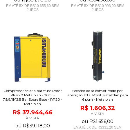
EM ATÉ
5
X DE
R$10.655,60
SEM
EM ATÉ
5
X DE
R$10.993,00
SEM
JUROS
JUROS
Compressor de ar a parafuso Rotor
Secador de ar comprimido por
Plus 20 Metalplan - 20cv -
absorção Total Point Metalplan para
7.5/9/11/12,5 Bar Sobre Base - RP20 -
6 pcm - Metalplan
Metalplan
R$ 1.606,32
R$ 37.944,46
À VISTA
À VISTA
ou
R$1.656,00
ou
R$39.118,00
EM ATÉ
5
X DE
R$331,20
SEM