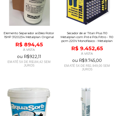
Elemento Separador ar/óleo Rotor
Secador de ar Titan Plus 110
15HP 3120234 Metalplan Original
Metalplan com Pré e Pós Filtro - 110
pcm 220V Monofásico - Metalplan
R$ 894,45
R$ 9.452,65
À VISTA
À VISTA
ou
R$922,11
ou
R$9.745,00
EM ATÉ
5
X DE
R$184,42
SEM
JUROS
EM ATÉ
5
X DE
R$1.949,00
SEM
JUROS