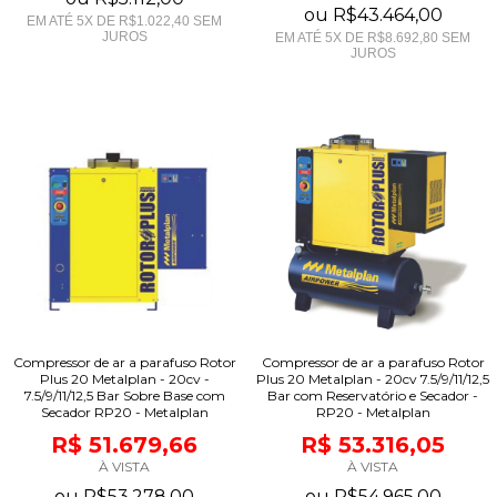
ou
R$43.464,00
EM ATÉ
5
X DE
R$1.022,40
SEM
JUROS
EM ATÉ
5
X DE
R$8.692,80
SEM
JUROS
Compressor de ar a parafuso Rotor
Compressor de ar a parafuso Rotor
Plus 20 Metalplan - 20cv -
Plus 20 Metalplan - 20cv 7.5/9/11/12,5
7.5/9/11/12,5 Bar Sobre Base com
Bar com Reservatório e Secador -
Secador RP20 - Metalplan
RP20 - Metalplan
R$ 51.679,66
R$ 53.316,05
À VISTA
À VISTA
ou
R$53.278,00
ou
R$54.965,00