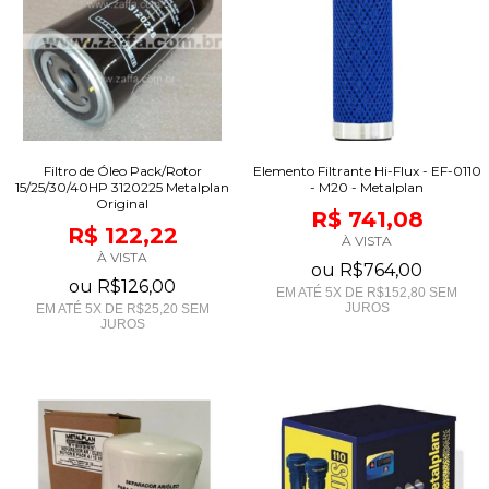
Filtro de Óleo Pack/Rotor
Elemento Filtrante Hi-Flux - EF-0110
15/25/30/40HP 3120225 Metalplan
- M20 - Metalplan
Original
R$ 741,08
R$ 122,22
À VISTA
À VISTA
ou
R$764,00
ou
R$126,00
EM ATÉ
5
X DE
R$152,80
SEM
JUROS
EM ATÉ
5
X DE
R$25,20
SEM
JUROS