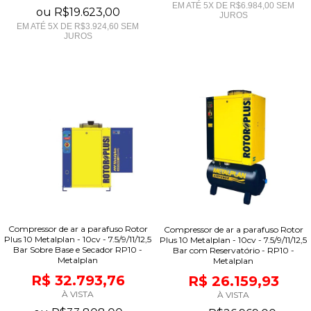
EM ATÉ
5
X DE
R$6.984,00
SEM
ou
R$19.623,00
JUROS
EM ATÉ
5
X DE
R$3.924,60
SEM
JUROS
Compressor de ar a parafuso Rotor
Compressor de ar a parafuso Rotor
Plus 10 Metalplan - 10cv - 7.5/9/11/12,5
Plus 10 Metalplan - 10cv - 7.5/9/11/12,5
Bar Sobre Base e Secador RP10 -
Bar com Reservatório - RP10 -
Metalplan
Metalplan
R$ 32.793,76
R$ 26.159,93
À VISTA
À VISTA