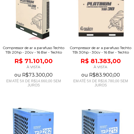
Compressor de ar a parafuso Techto
Compressor de ar a parafuso Techto
TBi 20hp - 20cv - 16 Bar - Techto
TBi 30hp - 30cv - 16 Bar - Techto
R$ 71.101,00
R$ 81.383,00
À VISTA
À VISTA
ou
R$73.300,00
ou
R$83.900,00
EM ATÉ
5
X DE
R$14.660,00
SEM
EM ATÉ
5
X DE
R$16.780,00
SEM
JUROS
JUROS