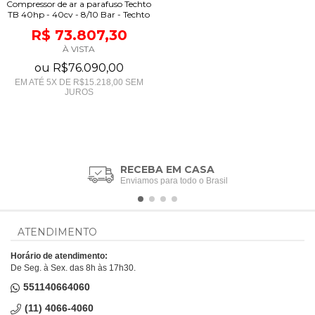
Compressor de ar a parafuso Techto
TB 40hp - 40cv - 8/10 Bar - Techto
R$ 73.807,30
À VISTA
ou
R$76.090,00
EM ATÉ
5
X DE
R$15.218,00
SEM
JUROS
RECEBA EM CASA
Enviamos para todo o Brasil
ATENDIMENTO
Horário de atendimento:
De Seg. à Sex. das 8h às 17h30.
551140664060
(11) 4066-4060