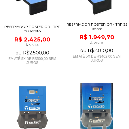
RESFRIADOR POSTERIOR - TRP 35
RESFRIADOR POSTERIOR - TRP
Techto
70 Techto
R$ 1.949,70
R$ 2.425,00
À VISTA
À VISTA
ou
R$2.010,00
ou
R$2.500,00
EM ATÉ
5
X DE
R$402,00
SEM
EM ATÉ
5
X DE
R$500,00
SEM
JUROS
JUROS