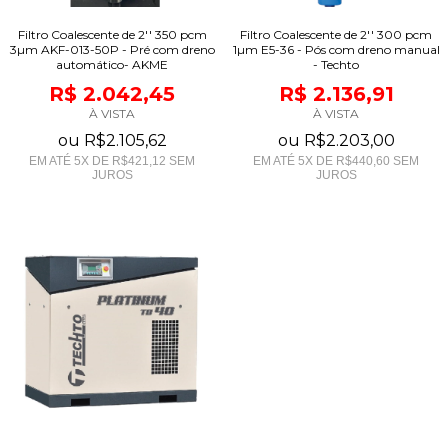
Filtro Coalescente de 2'' 350 pcm
Filtro Coalescente de 2'' 300 pcm
3µm AKF-013-50P - Pré com dreno
1µm E5-36 - Pós com dreno manual
automático- AKME
- Techto
R$ 2.042,45
R$ 2.136,91
À VISTA
À VISTA
ou
R$2.105,62
ou
R$2.203,00
EM ATÉ
5
X DE
R$421,12
SEM
EM ATÉ
5
X DE
R$440,60
SEM
JUROS
JUROS