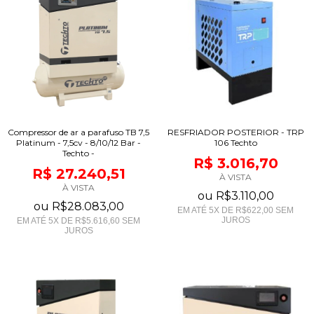
Compressor de ar a parafuso TB 7,5
RESFRIADOR POSTERIOR - TRP
Platinum - 7,5cv - 8/10/12 Bar -
106 Techto
Techto -
R$ 3.016,70
R$ 27.240,51
À VISTA
À VISTA
ou
R$3.110,00
ou
R$28.083,00
EM ATÉ
5
X DE
R$622,00
SEM
JUROS
EM ATÉ
5
X DE
R$5.616,60
SEM
JUROS