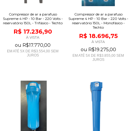
Compressor de ar a parafuso
Compressor de ar a parafuso
Supreme 4 HP - 10 Bar - 220 Volts -
Supreme 4 HP - 10 Bar - 220 Volts -
reservatório 150L - Trifásico - Techto
reservatório 150L - Monofásico -
Techto
R$ 17.236,90
R$ 18.696,75
À VISTA
À VISTA
ou
R$17.770,00
ou
R$19.275,00
EM ATÉ
5
X DE
R$3.554,00
SEM
JUROS
EM ATÉ
5
X DE
R$3.855,00
SEM
JUROS