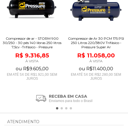
Compressor de ar - STORM 900
Compressor de Ar 30 PCM 175 PSI
30/250 - 30 pés 140 libras 250 litros
250 Litros 220/380V Trifásico -
7,5cv -Trifásico - Pressure
Pressure Super Ar
R$ 9.316,85
R$ 11.058,00
À VISTA
À VISTA
ou
R$9.605,00
ou
R$11.400,00
EM ATÉ
5
X DE
R$1.921,00
SEM
EM ATÉ
5
X DE
R$2.280,00
SEM
JUROS
JUROS
RECEBA EM CASA
Enviamos para todo o Brasil
ATENDIMENTO