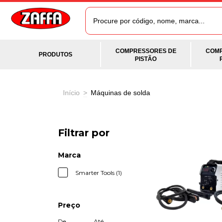
COMPRESSORES DE
COMP
PRODUTOS
PISTÃO
Início
>
Máquinas de solda
Filtrar por
Marca
Smarter Tools (1)
Preço
De
Até