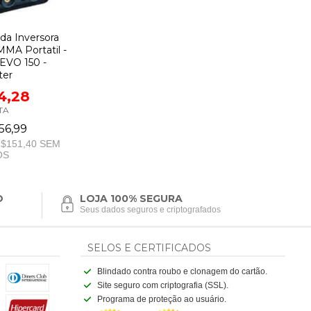
da Inversora
MA Portatil -
EVO 150 -
ter
4,28
TA
56,99
$151,40
SEM
OS
O
LOJA 100% SEGURA
Seus dados seguros e criptografados
SELOS E CERTIFICADOS
Blindado contra roubo e clonagem do cartão.
Site seguro com criptografia (SSL).
Programa de proteção ao usuário.