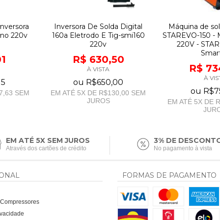
nversora
Inversora De Solda Digital
Máquina de sol
no 220v
160a Eletrodo E Tig-smi160
STAREVO-150 - M
220v
220V - STAR
Smar
01
R$ 630,50
R$ 73
À VISTA
À VIS
15
ou
R$650,00
ou
R$7
7,63
SEM
EM ATÉ
5
X DE
R$130,00
SEM
JUROS
EM ATÉ
5
X DE
R
JUR
EM ATÉ 5X SEM JUROS
3% DE DESCONT
Através dos cartões de crédito
No pagamento à vista
IONAL
FORMAS DE PAGAMENTO
a Compressores
rivacidade