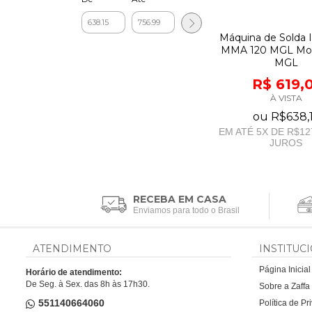
Máquina de Solda I
MMA 120 MGL Mo
MGL
R$ 619,
À VISTA
ou
R$638,
EM ATÉ
5
X DE
R$12
JUROS
RECEBA EM CASA
Enviamos para todo o Brasil
ATENDIMENTO
INSTITUC
Página Inicial
Horário de atendimento:
De Seg. à Sex. das 8h às 17h30.
Sobre a Zaff
551140664060
Política de P