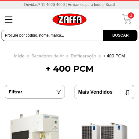
Dúvidas? 11 4066-4060 | Enviamos para todo o Brasil
0
BUSCAR
Início
>
Secadores de Ar
>
Refrigeração
>
+ 400 PCM
+ 400 PCM
Filtrar