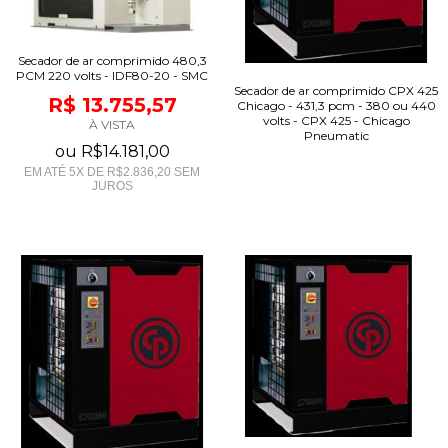
Secador de ar comprimido 480,3
PCM 220 volts - IDF80-20 - SMC
Secador de ar comprimido CPX 425
R$ 13.755,57
Chicago - 431,3 pcm - 380 ou 440
volts - CPX 425 - Chicago
À VISTA
Pneumatic
ou
R$14.181,00
EM ATÉ
5
X DE
R$2.836,20
SEM
JUROS