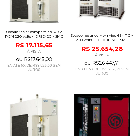
Secador de ar comprimido 579,2
Secador de ar comprimido 664 PCM
PCM 220 volts - IDF90-20 - SMC
220 volts - IDF100F-30 - SMC
R$ 17.115,65
R$ 25.654,28
À VISTA
À VISTA
ou
R$17.645,00
ou
R$26.447,71
EM ATÉ
5
X DE
R$3.529,00
SEM
EM ATÉ
5
X DE
R$5.289,54
SEM
JUROS
JUROS