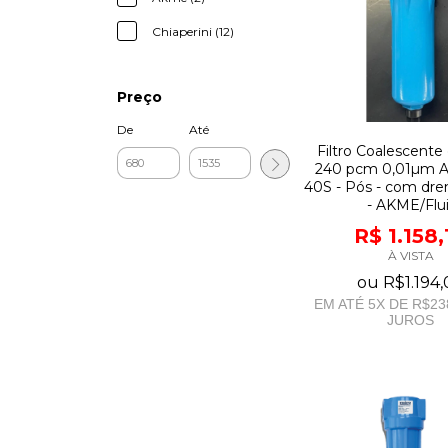
Chiaperini (12)
Preço
De
Até
Filtro Coalescente d
240 pcm 0,01µm 
40S - Pós - com dr
- AKME/Flui
R$ 1.158,
À VISTA
ou
R$1.194
EM ATÉ
5
X DE
R$23
JUROS