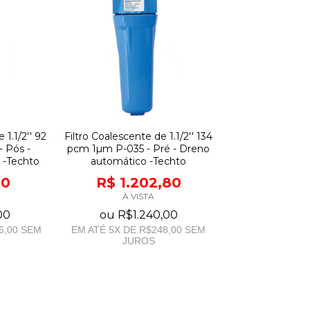
 1.1/2'' 92
Filtro Coalescente de 1.1/2'' 134
 Pós -
pcm 1µm P-035 - Pré - Dreno
-Techto
automático -Techto
60
R$ 1.202,80
À VISTA
00
ou
R$1.240,00
6,00
SEM
EM ATÉ
5
X DE
R$248,00
SEM
JUROS