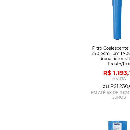
Filtro Coalescente d
240 pcm 1µm P-060
dreno automát
Techto/Flui
R$ 1.193,
À VISTA
ou
R$1.230
EM ATÉ
5
X DE
R$24
JUROS