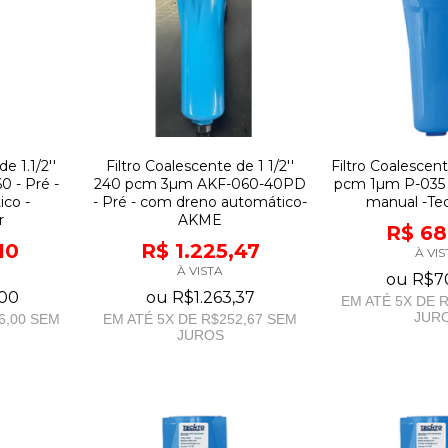
e 1.1/2''
Filtro Coalescente de 1 1/2''
Filtro Coalescente
 - Pré -
240 pcm 3µm AKF-060-40PD
pcm 1µm P-035 
ico -
- Pré - com dreno automático-
manual -Tec
r
AKME
R$ 68
10
R$ 1.225,47
À VIS
À VISTA
ou
R$7
,00
ou
R$1.263,37
EM ATÉ
5
X DE
R
JUR
6,00
SEM
EM ATÉ
5
X DE
R$252,67
SEM
JUROS