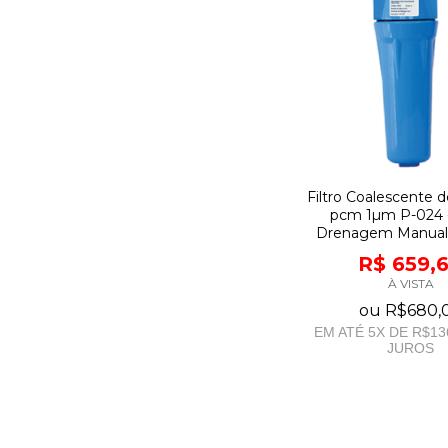
Filtro Coalescente de
pcm 1µm P-024 -
Drenagem Manual 
R$ 659,
À VISTA
ou
R$680,
EM ATÉ
5
X DE
R$13
JUROS