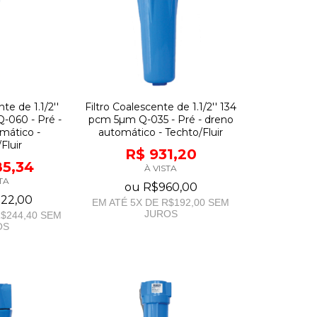
te de 1.1/2''
Filtro Coalescente de 1.1/2'' 134
-060 - Pré -
pcm 5µm Q-035 - Pré - dreno
mático -
automático - Techto/Fluir
Fluir
R$ 931,20
85,34
À VISTA
TA
ou
R$960,00
222,00
EM ATÉ
5
X DE
R$192,00
SEM
JUROS
$244,40
SEM
OS