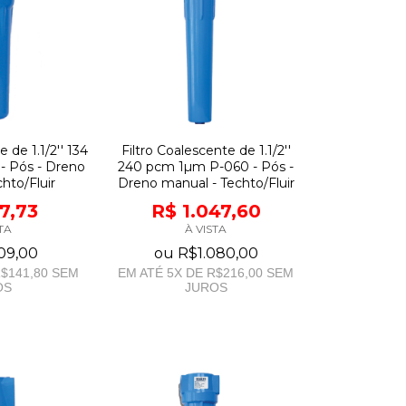
 de 1.1/2'' 134
Filtro Coalescente de 1.1/2''
- Pós - Dreno
240 pcm 1µm P-060 - Pós -
hto/Fluir
Dreno manual - Techto/Fluir
7,73
R$ 1.047,60
TA
À VISTA
09,00
ou
R$1.080,00
$141,80
SEM
EM ATÉ
5
X DE
R$216,00
SEM
OS
JUROS