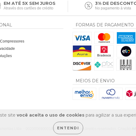
EM ATÉ 5X SEM JUROS
3% DE DESCONT
Através dos cartões de crédito
No pagamento à vista
IONAL
FORMAS DE PAGAMENTO
a Compressores
rivacidade
oluções
MEIOS DE ENVIO
ste site
você aceita o uso de cookies
para agilizar a sua expe
ENTENDI
amentas Ltda. - 00200069000169 - 2026. Todos os direitos reservados. Criação
Ar