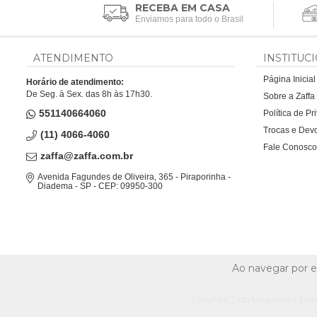
RECEBA EM CASA
Enviamos para todo o Brasil
ATENDIMENTO
INSTITUC
Página Inicial
Horário de atendimento:
De Seg. à Sex. das 8h às 17h30.
Sobre a Zaff
551140664060
Política de P
Trocas e Dev
(11) 4066-4060
Fale Conosco
zaffa@zaffa.com.br
Avenida Fagundes de Oliveira, 365 - Piraporinha -
Diadema - SP - CEP: 09950-300
Ao navegar por e
Copyright Zaffa Máquinas e Ferr