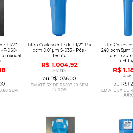
e 1 1/2''
Filtro Coalescente de 1.1/2'' 134
Filtro Coalescen
AKF-060-
pcm 0,01µm S-035 - Pós -
240 pcm 5µm Q
eno manual
Techto
dreno auto
r
Techto/
R$ 1.004,92
18
R$ 1.1
À VISTA
À VIS
ou
R$1.036,00
,00
ou
R$1.
EM ATÉ
5
X DE
R$207,20
SEM
JUROS
8,80
SEM
EM ATÉ
5
X DE
R
JUR