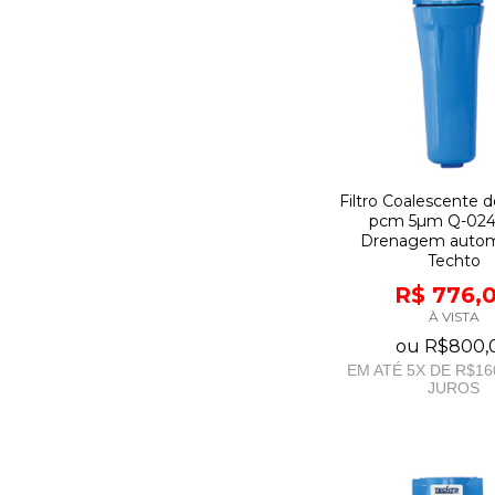
Filtro Coalescente de
pcm 5µm Q-024 
Drenagem automá
Techto
R$ 776,
À VISTA
ou
R$800,
EM ATÉ
5
X DE
R$16
JUROS