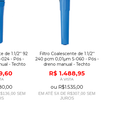
e de 1.1/2'' 92
Filtro Coalescente de 1.1/2''
024 - Pós -
240 pcm 0,01µm S-060 - Pós -
al - Techto
dreno manual - Techto
9,60
R$ 1.488,95
TA
À VISTA
80,00
ou
R$1.535,00
$136,00
SEM
EM ATÉ
5
X DE
R$307,00
SEM
OS
JUROS