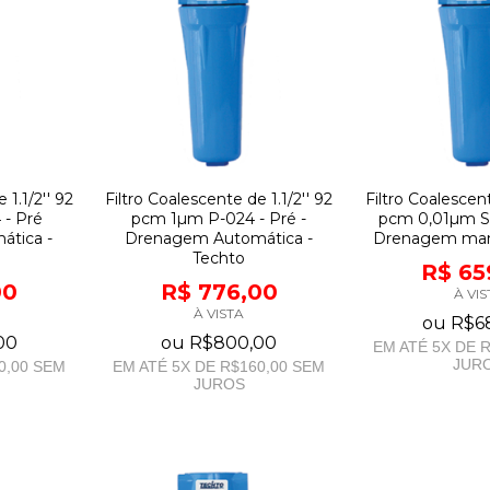
 1.1/2'' 92
Filtro Coalescente de 1.1/2'' 92
Filtro Coalescent
- Pré
pcm 1µm P-024 - Pré -
pcm 0,01µm S-
tica -
Drenagem Automática -
Drenagem manu
Techto
R$ 65
00
R$ 776,00
À VIS
À VISTA
ou
R$6
00
ou
R$800,00
EM ATÉ
5
X DE
R
JUR
0,00
SEM
EM ATÉ
5
X DE
R$160,00
SEM
JUROS