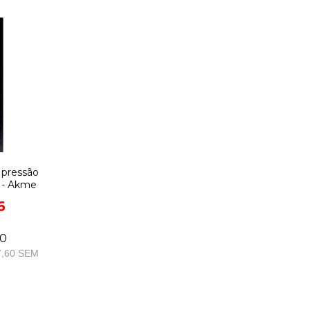
e pressão
' - Akme
6
00
,60
SEM