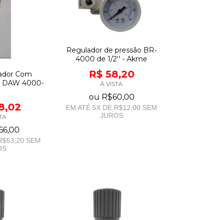
Regulador de pressão BR-
4000 de 1/2'' - Akme
R$ 58,20
lador Com
4 DAW 4000-
À VISTA
ou
R$60,00
8,02
EM ATÉ
5
X DE
R$12,00
SEM
JUROS
TA
66,00
R$53,20
SEM
OS