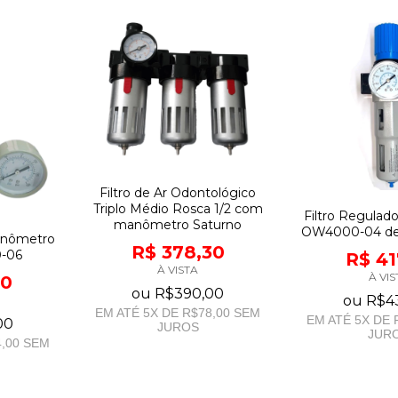
Filtro de Ar Odontológico
Triplo Médio Rosca 1/2 com
Filtro Regulad
manômetro Saturno
OW4000-04 de 
anômetro
R$ 378,30
0-06
R$ 41
À VISTA
À VIS
40
ou
R$390,00
ou
R$4
EM ATÉ
5
X DE
R$78,00
SEM
EM ATÉ
5
X DE
00
JUROS
JUR
,00
SEM