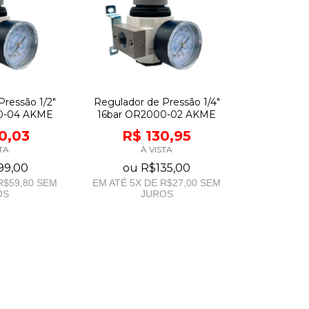
Pressão 1/2"
Regulador de Pressão 1/4"
0-04 AKME
16bar OR2000-02 AKME
0,03
R$ 130,95
TA
À VISTA
99,00
ou
R$135,00
R$59,80
SEM
EM ATÉ
5
X DE
R$27,00
SEM
OS
JUROS