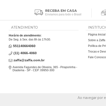
RECEBA EM CASA
Enviamos para todo o Brasil
ATENDIMENTO
INSTITUC
Página Inicial
Horário de atendimento:
De Seg. à Sex. das 8h às 17h30.
Sobre a Zaff
551140664060
Política de P
Trocas e Dev
(11) 4066-4060
Fale Conosco
zaffa@zaffa.com.br
Avenida Fagundes de Oliveira, 365 - Piraporinha -
Diadema - SP - CEP: 09950-300
Ao navegar por e