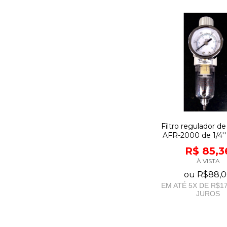
Filtro regulador d
AFR-2000 de 1/4'
R$ 85,3
À VISTA
ou
R$88,
EM ATÉ
5
X DE
R$17
JUROS