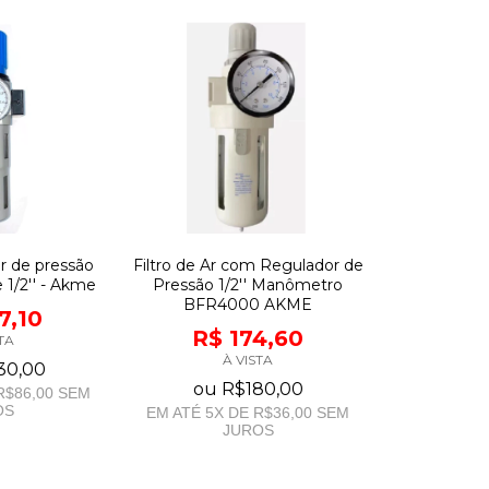
or de pressão
Filtro de Ar com Regulador de
1/2'' - Akme
Pressão 1/2'' Manômetro
BFR4000 AKME
7,10
R$ 174,60
TA
À VISTA
30,00
ou
R$180,00
R$86,00
SEM
OS
EM ATÉ
5
X DE
R$36,00
SEM
JUROS