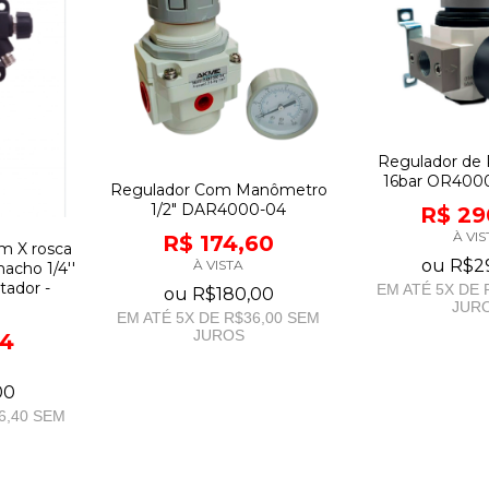
Regulador de 
16bar OR400
Regulador Com Manômetro
1/2" DAR4000-04
R$ 29
À VIS
R$ 174,60
um X rosca
ou
R$2
À VISTA
macho 1/4''
tador -
EM ATÉ
5
X DE
ou
R$180,00
JUR
EM ATÉ
5
X DE
R$36,00
SEM
JUROS
54
00
6,40
SEM