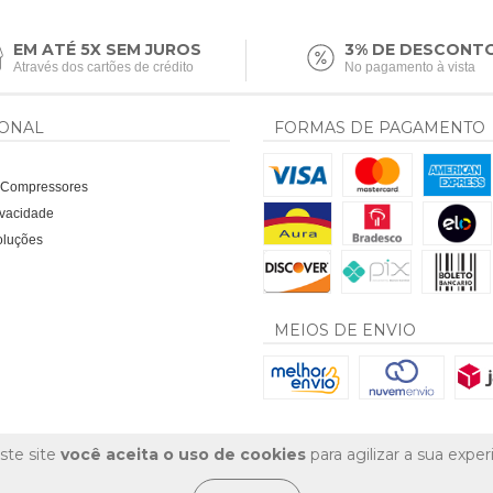
EM ATÉ 5X SEM JUROS
3% DE DESCONT
Através dos cartões de crédito
No pagamento à vista
IONAL
FORMAS DE PAGAMENTO
a Compressores
rivacidade
oluções
MEIOS DE ENVIO
ste site
você aceita o uso de cookies
para agilizar a sua expe