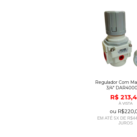
Regulador Com M
3/4" DAR400
R$ 213,
À VISTA
ou
R$220,
EM ATÉ
5
X DE
R$44
JUROS