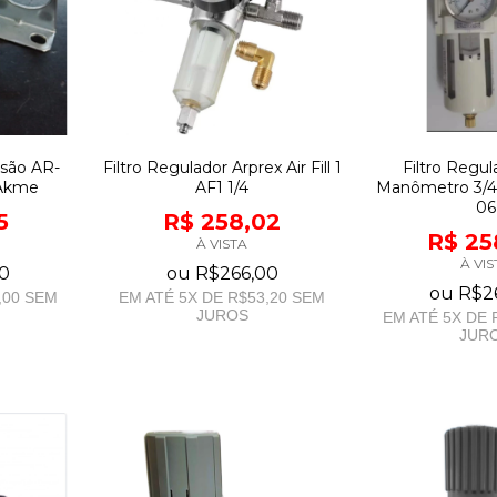
ssão AR-
Filtro Regulador Arprex Air Fill 1
Filtro Regu
 Akme
AF1 1/4
Manômetro 3/
06
5
R$ 258,02
R$ 25
À VISTA
À VIS
0
ou
R$266,00
ou
R$2
,00
SEM
EM ATÉ
5
X DE
R$53,20
SEM
JUROS
EM ATÉ
5
X DE
JUR