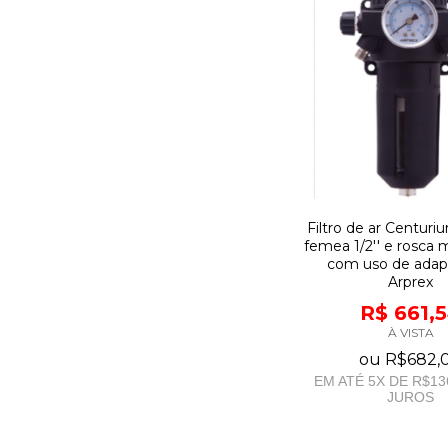
Filtro de ar Centuri
femea 1/2'' e rosca 
com uso de adap
Arprex
R$ 661,
À VISTA
ou
R$682,
EM ATÉ
5
X DE
R$13
JUROS