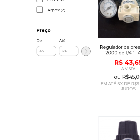
Arprex (2)
Preço
De
Até
Regulador de pre
2000 de 1/4'' -
R$ 43,6
À VISTA
ou
R$45,0
EM ATÉ
5
X DE
R$9
JUROS