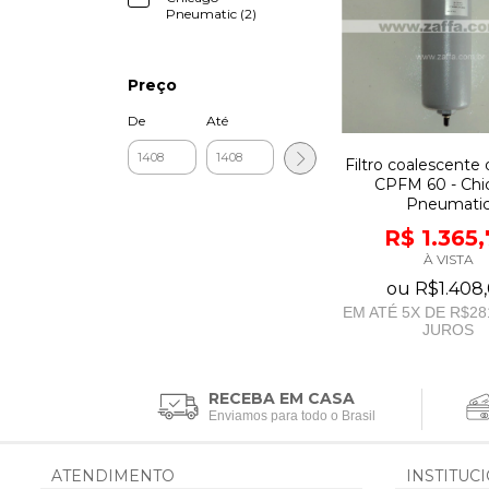
Pneumatic (2)
Preço
De
Até
Filtro coalescente d
CPFM 60 - Chi
Pneumati
R$ 1.365
À VISTA
ou
R$1.408
EM ATÉ
5
X DE
R$28
JUROS
RECEBA EM CASA
Enviamos para todo o Brasil
ATENDIMENTO
INSTITUC