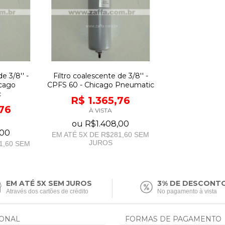
e 3/8'' -
Filtro coalescente de 3/8'' -
cago
CPFS 60 - Chicago Pneumatic
c
R$ 1.365,76
,76
À VISTA
ou
R$1.408,00
,00
EM ATÉ
5
X DE
R$281,60
SEM
JUROS
1,60
SEM
EM ATÉ 5X SEM JUROS
3% DE DESCONT
Através dos cartões de crédito
No pagamento à vista
IONAL
FORMAS DE PAGAMENTO