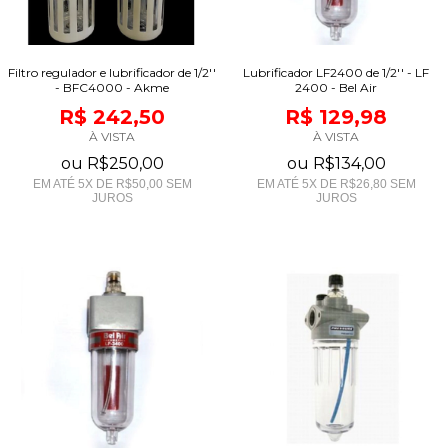
Filtro regulador e lubrificador de 1/2''
Lubrificador LF2400 de 1/2'' - LF
- BFC4000 - Akme
2400 - Bel Air
R$ 242,50
R$ 129,98
À VISTA
À VISTA
ou
R$250,00
ou
R$134,00
EM ATÉ
5
X DE
R$50,00
SEM
EM ATÉ
5
X DE
R$26,80
SEM
JUROS
JUROS