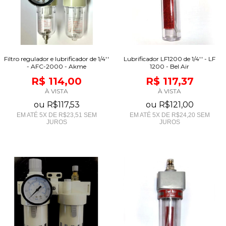
Filtro regulador e lubrificador de 1/4''
Lubrificador LF1200 de 1/4'' - LF
- AFC-2000 - Akme
1200 - Bel Air
R$ 114,00
R$ 117,37
À VISTA
À VISTA
ou
R$117,53
ou
R$121,00
EM ATÉ
5
X DE
R$23,51
SEM
EM ATÉ
5
X DE
R$24,20
SEM
JUROS
JUROS