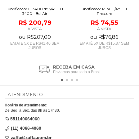
Lubrificador LF3400 de 3/4'' - LF
Lubrificador Mini - 1/4'' - L1 -
3400 - Bel Air
Pressure
R$ 200,79
R$ 74,55
À VISTA
À VISTA
ou
R$207,00
ou
R$76,86
EM ATÉ
5
X DE
R$41,40
SEM
EM ATÉ
5
X DE
R$15,37
SEM
JUROS
JUROS
RECEBA EM CASA
Enviamos para todo o Brasil
ATENDIMENTO
Horário de atendimento:
De Seg. à Sex. das 8h às 17h30.
551140664060
(11) 4066-4060
zaffa@zaffa.com.br